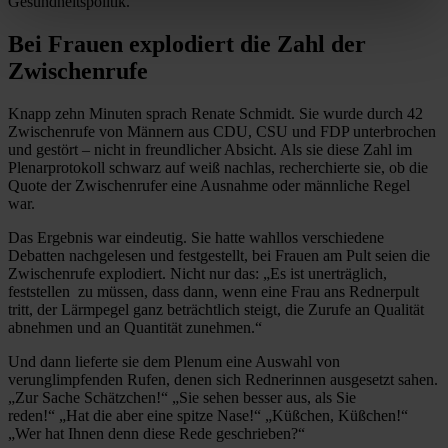
Gesundheitspolitik.
Bei Frauen explodiert die Zahl der
Zwischenrufe
Knapp zehn Minuten sprach Renate Schmidt. Sie wurde durch 42
Zwischenrufe von Männern aus CDU, CSU und FDP unterbrochen
und gestört – nicht in freundlicher Absicht. Als sie diese Zahl im
Plenarprotokoll schwarz auf weiß nachlas, recherchierte sie, ob die
Quote der Zwischenrufer eine Ausnahme oder männliche Regel
war.
Das Ergebnis war eindeutig. Sie hatte wahllos verschiedene
Debatten nachgelesen und festgestellt, bei Frauen am Pult seien die
Zwischenrufe explodiert. Nicht nur das: „Es ist unerträglich,
feststellen zu müssen, dass dann, wenn eine Frau ans Rednerpult
tritt, der Lärmpegel ganz beträchtlich steigt, die Zurufe an Qualität
abnehmen und an Quantität zunehmen.“
Und dann lieferte sie dem Plenum eine Auswahl von
verunglimpfenden Rufen, denen sich Rednerinnen ausgesetzt sahen.
„Zur Sache Schätzchen!“ „Sie sehen besser aus, als Sie
reden!“ „Hat die aber eine spitze Nase!“ „Küßchen, Küßchen!“
„Wer hat Ihnen denn diese Rede geschrieben?“