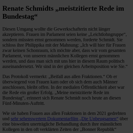
Renate Schmidts „meistzitierte Rede im
Bundestag“
Diesen Umgang wollte die Gewerkschafterin nicht länger
akzeptieren. Frauen im Parlament seien keine „Leichtlohngruppe“,
sondern müssten ernst genommen werden, forderte Schmidt. Sie
schloss ihre Philippika mit der Mahnung: „Ich will hier für Frauen
zwar keinen Schonraum, ich möchte aber, dass wir vom gesamten
Parlament, von unseren männlichen Kollegen ernst genommen
werden, und dass man sich mit uns hier in diesem Raum politisch
auseinandersetzt. Wir sind in der gleichen Arbeitsposition wie Sie.“
Das Protokoll vermerkt: „Beifall aus allen Fraktionen.“ Ob er
überwiegend von Frauen kam oder ob sich dem auch Männer
anschlossen, bleibt offen. In der medialen Öffentlichkeit aber war
die Rede ein großer Erfolg. „Meine meistzitierte Rede im
Bundestag“, erinnert sich Renate Schmidt noch heute an diesen
Fünf-Minuten-Auftritt.
Wie sie haben Frauen aus allen Fraktionen in dem 2021 gedrehten
und
sehr sehenswertem Dokumentarfilm „Die Unbeugsamen“
über
eine bisweilen unerträgliche Behandlung durch ihre männlichen
Kollegen in den oft verklärten Zeiten der „Bonner Republik“