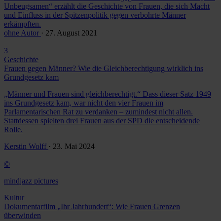
Unbeugsamen“ erzählt die Geschichte von Frauen, die sich Macht
und Einfluss in der Spitzenpolitik gegen verbohrte Männer
erkämpften.
ohne Autor
· 27. August 2021
3
Geschichte
Frauen gegen Männer? Wie die Gleichberechtigung wirklich ins
Grundgesetz kam
„Männer und Frauen sind gleichberechtigt.“ Dass dieser Satz 1949
ins Grundgesetz kam, war nicht den vier Frauen im
Parlamentarischen Rat zu verdanken – zumindest nicht allen.
Stattdessen spielten drei Frauen aus der SPD die entscheidende
Rolle.
Kerstin Wolff
· 23. Mai 2024
©
mindjazz pictures
Kultur
Dokumentarfilm „Ihr Jahrhundert“: Wie Frauen Grenzen
überwinden