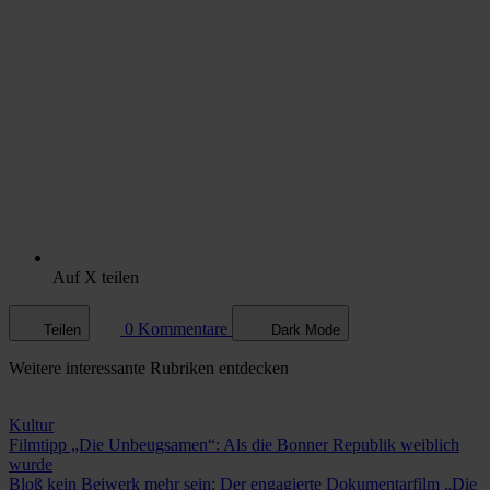
Auf X teilen
0 Kommentare
Teilen
Dark Mode
Weitere
interessante Rubriken
entdecken
Kultur
Filmtipp „Die Unbeugsamen“: Als die Bonner Republik weiblich
wurde
Bloß kein Beiwerk mehr sein: Der engagierte Dokumentarfilm „Die