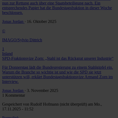
nun zur Rettung auch über eine Staatsbeteiligung nach. Ein
entsprechendes Papier hat die Bundestagsfraktion in dieser Woche
beschlossen.
Jonas Jordan
· 16. Oktober 2025
©
IMAGO/Sylvio Dittrich
1
Inland
SPD-Fraktionsvize Zorn: „Stahl ist das Rückgrat unserer Industrie“
Für Donnerstag lädt die Bundesregierung zu einem Stahlgipfel ein.
Warum die Branche so wichtig ist und wie die SPD sie jetzt
unterstützen will, erklärt Bundestagsfraktionsvize Armand Zorn im
Interview.
Jonas Jordan
· 3. November 2025
1 Kommentar
Gespeichert von
Rudolf Hofmann (nicht überprüft)
am Mo.,
17.11.2025 - 11:52
Permalink