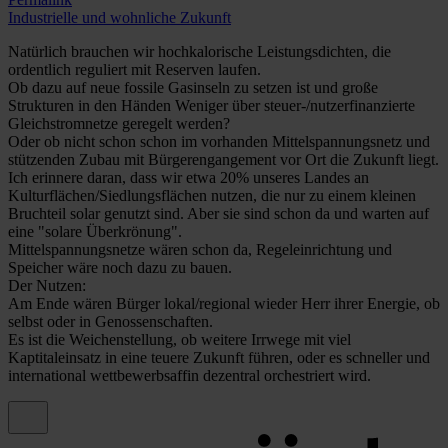
Industrielle und wohnliche Zukunft
Natürlich brauchen wir hochkalorische Leistungsdichten, die
ordentlich reguliert mit Reserven laufen.
Ob dazu auf neue fossile Gasinseln zu setzen ist und große
Strukturen in den Händen Weniger über steuer-/nutzerfinanzierte
Gleichstromnetze geregelt werden?
Oder ob nicht schon schon im vorhanden Mittelspannungsnetz und
stützenden Zubau mit Bürgerengangement vor Ort die Zukunft liegt.
Ich erinnere daran, dass wir etwa 20% unseres Landes an
Kulturflächen/Siedlungsflächen nutzen, die nur zu einem kleinen
Bruchteil solar genutzt sind. Aber sie sind schon da und warten auf
eine "solare Überkrönung".
Mittelspannungsnetze wären schon da, Regeleinrichtung und
Speicher wäre noch dazu zu bauen.
Der Nutzen:
Am Ende wären Bürger lokal/regional wieder Herr ihrer Energie, ob
selbst oder in Genossenschaften.
Es ist die Weichenstellung, ob weitere Irrwege mit viel
Kaptitaleinsatz in eine teuere Zukunft führen, oder es schneller und
international wettbewerbsaffin dezentral orchestriert wird.