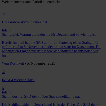
Weitere
interessante Rubriken
entdecken
©
Ute Grabowsky/photothek.net
Inland
Stahlgipfel: Warum die Industrie für Deutschland so wichtig ist
Bereits im Juni hat die SPD auf ihrem Parteitag einen Stahlgipfel
gefordert. Am 6. November findet er nun statt: im Kanzleramt. Die
wichtigsten Fragen zur deutschen Stahlindustrie beantworten wir
hier.
Vera Rosigkeit
· 5. November 2025
©
IMAGO/Jochen Tack
6
Inland
Stahlindustrie: SPD denkt über Staatsbeteiligung nach
Die Stahlindustrie in Deutschland ist in der Krise. Die SPD denkt