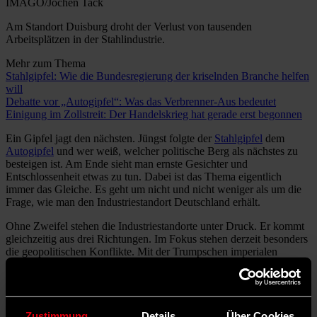
IMAGO/Jochen Tack
Am Standort Duisburg droht der Verlust von tausenden
Arbeitsplätzen in der Stahlindustrie.
Mehr zum Thema
Stahlgipfel: Wie die Bundesregierung der kriselnden Branche helfen
will
Debatte vor „Autogipfel“: Was das Verbrenner-Aus bedeutet
Einigung im Zollstreit: Der Handelskrieg hat gerade erst begonnen
Ein Gipfel jagt den nächsten. Jüngst folgte der
Stahlgipfel
dem
Autogipfel
und wer weiß, welcher politische Berg als nächstes zu
besteigen ist. Am Ende sieht man ernste Gesichter und
Entschlossenheit etwas zu tun. Dabei ist das Thema eigentlich
immer das Gleiche. Es geht um nicht und nicht weniger als um die
Frage, wie man den Industriestandort Deutschland erhält.
Ohne Zweifel stehen die Industriestandorte unter Druck. Er kommt
gleichzeitig aus drei Richtungen. Im Fokus stehen derzeit besonders
die geopolitischen Konflikte. Mit der Trumpschen imperialen
Handelspolitik und chinesischen Machtspielen ist die multilaterale
Welthandelsordnung zusammengebrochen. Handel ist zum
Konfliktfeld wirtschaftlicher Großmächte geworden.
Zustimmung
Details
Über Cookies