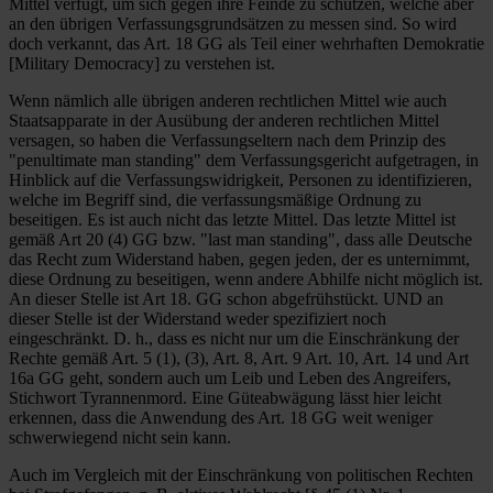
Mittel verfügt, um sich gegen ihre Feinde zu schützen, welche aber
an den übrigen Verfassungsgrundsätzen zu messen sind. So wird
doch verkannt, das Art. 18 GG als Teil einer wehrhaften Demokratie
[Military Democracy] zu verstehen ist.
Wenn nämlich alle übrigen anderen rechtlichen Mittel wie auch
Staatsapparate in der Ausübung der anderen rechtlichen Mittel
versagen, so haben die Verfassungseltern nach dem Prinzip des
"penultimate man standing" dem Verfassungsgericht aufgetragen, in
Hinblick auf die Verfassungswidrigkeit, Personen zu identifizieren,
welche im Begriff sind, die verfassungsmäßige Ordnung zu
beseitigen. Es ist auch nicht das letzte Mittel. Das letzte Mittel ist
gemäß Art 20 (4) GG bzw. "last man standing", dass alle Deutsche
das Recht zum Widerstand haben, gegen jeden, der es unternimmt,
diese Ordnung zu beseitigen, wenn andere Abhilfe nicht möglich ist.
An dieser Stelle ist Art 18. GG schon abgefrühstückt. UND an
dieser Stelle ist der Widerstand weder spezifiziert noch
eingeschränkt. D. h., dass es nicht nur um die Einschränkung der
Rechte gemäß Art. 5 (1), (3), Art. 8, Art. 9 Art. 10, Art. 14 und Art
16a GG geht, sondern auch um Leib und Leben des Angreifers,
Stichwort Tyrannenmord. Eine Güteabwägung lässt hier leicht
erkennen, dass die Anwendung des Art. 18 GG weit weniger
schwerwiegend nicht sein kann.
Auch im Vergleich mit der Einschränkung von politischen Rechten