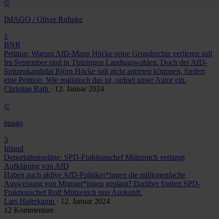
©
IMAGO / Oliver Ruhnke
1
BNR
Petition: Warum AfD-Mann Höcke seine Grundrechte verlieren soll
Im September sind in Thüringen Landtagswahlen. Doch der AfD-
Spitzenkandidat Björn Höcke soll nicht antreten könnnen, fordert
eine Petition. Wie realistisch das ist, ordnet unser Autor ein.
Christian Rath
· 12. Januar 2024
©
imago
3
Inland
Deportationspläne: SPD-Fraktionschef Mützenich verlangt
Aufklärung von AfD
Haben auch aktive AfD-Politiker*innen die millionenfache
Ausweisung von Migrant*innen geplant? Darüber fordert SPD-
Fraktionschef Rolf Mützenich nun Auskunft.
Lars Haferkamp
· 12. Januar 2024
12 Kommentare