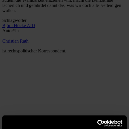
zudem die Wählbarkeit entziehen will, macht die Demokratie
lächerlich und gefährdet damit das, was wir doch alle verteidigen
wollen.
Schlagwörter
Björn Höcke
AfD
Autor*in
Christian Rath
ist rechtspolitischer Korrespondent.