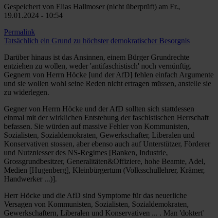
Gespeichert von
Elias Hallmoser (nicht überprüft)
am Fr.,
19.01.2024 - 10:54
Permalink
Tatsächlich ein Grund zu höchster demokratischer Besorgnis
Darüber hinaus ist das Ansinnen, einem Bürger Grundrechte
entziehen zu wollen, weder 'antifaschistisch' noch vernünftig.
Gegnern von Herrn Höcke [und der AfD] fehlen einfach Argumente
und sie wollen wohl seine Reden nicht ertragen müssen, anstelle sie
zu widerlegen.
Gegner von Herrn Höcke und der AfD sollten sich stattdessen
einmal mit der wirklichen Entstehung der faschistischen Herrschaft
befassen. Sie würden auf massive Fehler von Kommunisten,
Sozialisten, Sozialdemokraten, Gewerkschafter, Liberalen und
Konservativen stossen, aber ebenso auch auf Unterstützer, Förderer
und Nutzniesser des NS-Regimes [Banken, Industrie,
Grossgrundbesitzer, Generalitäten&Offiziere, hohe Beamte, Adel,
Medien [Hugenberg], Kleinbürgertum (Volksschullehrer, Krämer,
Handwerker ...)].
Herr Höcke und die AfD sind Symptome für das neuerliche
Versagen von Kommunisten, Sozialisten, Sozialdemokraten,
Gewerkschaftern, Liberalen und Konservativen ... . Man 'doktert'