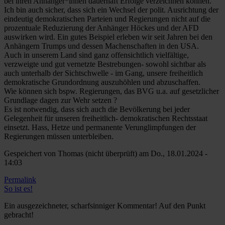
bei ihren Anhänger*innen dauerhaft Erfolge verzeichnen können.
Ich bin auch sicher, dass sich ein Wechsel der polit. Ausrichtung der
eindeutig demokratischen Parteien und Regierungen nicht auf die
prozentuale Reduzierung der Anhänger Höckes und der AFD
auswirken wird. Ein gutes Beispiel erleben wir seit Jahren bei den
Anhängern Trumps und dessen Machenschaften in den USA.
Auch in unserem Land sind ganz offensichtlich vielfältige,
verzweigte und gut vernetzte Bestrebungen- sowohl sichtbar als
auch unterhalb der Sichtschwelle - im Gang, unsere freiheitlich
demokratische Grundordnung auszuhöhlen und abzuschaffen.
Wie können sich bspw. Regierungen, das BVG u.a. auf gesetzlicher
Grundlage dagen zur Wehr setzen ?
Es ist notwendig, dass sich auch die Bevölkerung bei jeder
Gelegenheit für unseren freiheitlich- demokratischen Rechtsstaat
einsetzt. Hass, Hetze und permanente Verunglimpfungen der
Regierungen müssen unterbleiben.
Gespeichert von
Thomas (nicht überprüft)
am Do., 18.01.2024 -
14:03
Permalink
So ist es!
Ein ausgezeichneter, scharfsinniger Kommentar! Auf den Punkt
gebracht!