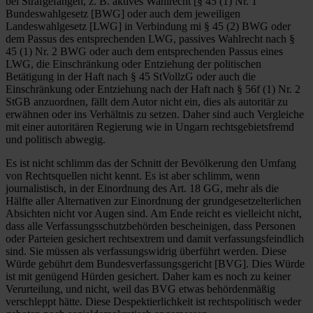
bei Strafgefangen, z. B. aktives Wahlrecht [§ 45 (1) Nr. 1
Bundeswahlgesetz [BWG] oder auch dem jeweiligen
Landeswahlgesetz [LWG] in Verbindung mi § 45 (2) BWG oder
dem Passus des entsprechenden LWG, passives Wahlrecht nach §
45 (1) Nr. 2 BWG oder auch dem entsprechenden Passus eines
LWG, die Einschränkung oder Entziehung der politischen
Betätigung in der Haft nach § 45 StVollzG oder auch die
Einschränkung oder Entziehung nach der Haft nach § 56f (1) Nr. 2
StGB anzuordnen, fällt dem Autor nicht ein, dies als autoritär zu
erwähnen oder ins Verhältnis zu setzen. Daher sind auch Vergleiche
mit einer autoritären Regierung wie in Ungarn rechtsgebietsfremd
und politisch abwegig.
Es ist nicht schlimm das der Schnitt der Bevölkerung den Umfang
von Rechtsquellen nicht kennt. Es ist aber schlimm, wenn
journalistisch, in der Einordnung des Art. 18 GG, mehr als die
Hälfte aller Alternativen zur Einordnung der grundgesetzelterlichen
Absichten nicht vor Augen sind. Am Ende reicht es vielleicht nicht,
dass alle Verfassungsschutzbehörden bescheinigen, dass Personen
oder Parteien gesichert rechtsextrem und damit verfassungsfeindlich
sind. Sie müssen als verfassungswidrig überführt werden. Diese
Würde gebührt dem Bundesverfassungsgericht [BVG]. Dies Würde
ist mit genügend Hürden gesichert. Daher kam es noch zu keiner
Verurteilung, und nicht, weil das BVG etwas behördenmäßig
verschleppt hätte. Diese Despektierlichkeit ist rechtspolitisch weder