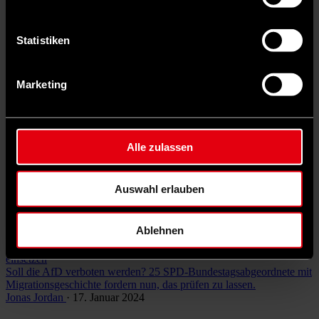
Statistiken
Marketing
Auf X teilen
12 Kommentare
Teilen
Dark Mode
Alle zulassen
Weitere
interessante Rubriken
entdecken
©
Auswahl erlauben
Fionn Große
Ablehnen
Inland
AfD-Verbot: Warum sich SPD-Abgeordnete für eine Prüfung
einsetzen
Soll die AfD verboten werden? 25 SPD-Bundestagsabgeordnete mit
Migrationsgeschichte fordern nun, das prüfen zu lassen.
Jonas Jordan
· 17. Januar 2024