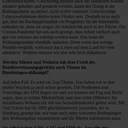
Genossenschaften. Gleichzeitig müssen auch die ländlichen Räume
attraktiv gehalten und gemacht werden, damit der Drang in die
Ballungsräume zu ziehen, nicht weiter zunimmt. Gleichwertige
Lebensverhältnisse dürfen keine Floskel sein. Deshalb ist es auch
gut, dass im Nachtragshaushalt ein Programm für die Innenstädte
enthalten ist, denn sie sorgen für Attraktivität auch in der Fläche. Die
Corona-Pandemie hat uns auch gezeigt, dass Arbeit vielfach auch
gut von zuhause aus erledigt werden kann. Das kann die
Wohnungsmärkte ebenfalls entlasten. Denn wenn das nervige
Pendeln wegfällt, wird auch das Leben auf dem Land für viele
attraktiver. Wohnen müssen wir also sehr breit diskutieren.
Werden Mieten und Wohnen mit dem Urteil des
Bundesverfassungsgerichts auch Thema im
Bundestagswahlkampf?
Auf jeden Fall. Es wird ein Top-Thema. Das haben wir in den
letzten Wochen ja auch schon gesehen. Die Positionen und
Vorschläge der SPD liegen vor und wir können mit Fug und Recht
sagen, dass es echten Mieterschutz und eine echte Offensive für
bezahlbares Wohnen nur mit uns Sozialdemokraten geben wird. Mit
Olaf Scholz hat die SPD glücklicherweise jemanden, der in
Hamburg gezeigt hat, wie man auch unter schweren Bedingungen
den Wohnungsbau vorantreiben und die Mieten stabilisieren kann.
Sie selbst haben CDU, CSU und FDP als „Anwälte der