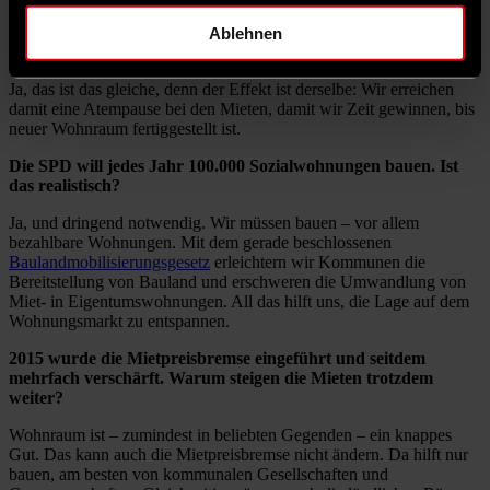
Im SPD-Programm für die Bundestagswahl ist von einem
„Mietenmoratorium“ die Rede. Ist das das gleiche wie der
Ablehnen
Mietenstopp?
Ja, das ist das gleiche, denn der Effekt ist derselbe: Wir erreichen
damit eine Atempause bei den Mieten, damit wir Zeit gewinnen, bis
neuer Wohnraum fertiggestellt ist.
Die SPD will jedes Jahr 100.000 Sozialwohnungen bauen. Ist
das realistisch?
Ja, und dringend notwendig. Wir müssen bauen – vor allem
bezahlbare Wohnungen. Mit dem gerade beschlossenen
Baulandmobilisierungsgesetz
erleichtern wir Kommunen die
Bereitstellung von Bauland und erschweren die Umwandlung von
Miet- in Eigentumswohnungen. All das hilft uns, die Lage auf dem
Wohnungsmarkt zu entspannen.
2015 wurde die Mietpreisbremse eingeführt und seitdem
mehrfach verschärft. Warum steigen die Mieten trotzdem
weiter?
Wohnraum ist – zumindest in beliebten Gegenden – ein knappes
Gut. Das kann auch die Mietpreisbremse nicht ändern. Da hilft nur
bauen, am besten von kommunalen Gesellschaften und