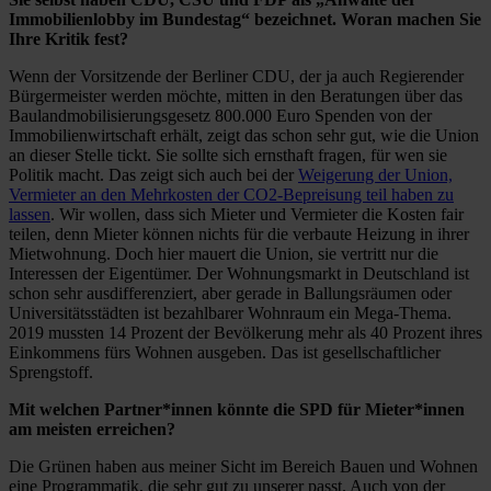
Immobilienlobby im Bundestag“ bezeichnet. Woran machen Sie
Ihre Kritik fest?
Wenn der Vorsitzende der Berliner CDU, der ja auch Regierender
Bürgermeister werden möchte, mitten in den Beratungen über das
Baulandmobilisierungsgesetz 800.000 Euro Spenden von der
Immobilienwirtschaft erhält, zeigt das schon sehr gut, wie die Union
an dieser Stelle tickt. Sie sollte sich ernsthaft fragen, für wen sie
Politik macht. Das zeigt sich auch bei der
Weigerung der Union,
Vermieter an den Mehrkosten der CO2-Bepreisung teil haben zu
lassen
. Wir wollen, dass sich Mieter und Vermieter die Kosten fair
teilen, denn Mieter können nichts für die verbaute Heizung in ihrer
Mietwohnung. Doch hier mauert die Union, sie vertritt nur die
Interessen der Eigentümer. Der Wohnungsmarkt in Deutschland ist
schon sehr ausdifferenziert, aber gerade in Ballungsräumen oder
Universitätsstädten ist bezahlbarer Wohnraum ein Mega-Thema.
2019 mussten 14 Prozent der Bevölkerung mehr als 40 Prozent ihres
Einkommens fürs Wohnen ausgeben. Das ist gesellschaftlicher
Sprengstoff.
Mit welchen Partner*innen könnte die SPD für Mieter*innen
am meisten erreichen?
Die Grünen haben aus meiner Sicht im Bereich Bauen und Wohnen
eine Programmatik, die sehr gut zu unserer passt. Auch von der