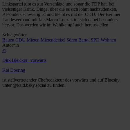
Linkspartei gibt es gut Vorschläge und sogar die FDP hat, bei
vielseitiger Kritik, Dinge, über die es sich lohnt nachzudenken.
Besonders schwierig ist und bleibt es mit der CDU. Der Berliner
Landesverband mit Jan-Marco Luczak tut sich dabei besonders
hervor. Das werden wir im Wahlkampf auch herausstellen.
Schlagwörter
Bauen
CDU
Mieten
Mietendeckel
Sören Bartol
SPD
Wohnen
Autor*in
©
Dirk Bleicker | vorwärts
Kai Doering
ist stellvertretender Chefredakteur des vorwärts und auf Bluesky
unter @kaid.bsky.social zu finden.