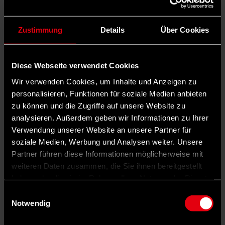
©
IMAGO/dts Nachrichtenagentur
Zustimmung
Details
Über Cookies
Vor kurzem noch Konkurrenten, jetzt Partner: Ministerpräsident
Alexander Schweitzer (l.) und sein designierter Nachfolger Gordon
Schnieder.
Diese Webseite verwendet Cookies
Mehr zum Thema
Wir verwenden Cookies, um Inhalte und Anzeigen zu
SPD in der Krise: „Wir klingen manchmal nach Aktenordnern“
Spritpreise: SPD fordert Übergewinnsteuer für Mineralölkonzerne
personalisieren, Funktionen für soziale Medien anbieten
Auswege aus der Krise: So gewinnt die SPD wieder
zu können und die Zugriffe auf unsere Website zu
Glaubwürdigkeit
analysieren. Außerdem geben wir Informationen zu Ihrer
Das Bild, das sich den Medienvertreter*innen am
Verwendung unserer Website an unsere Partner für
Mittwochvormittag in Mainz bietet, sagt vermutlich viel über die
soziale Medien, Werbung und Analysen weiter. Unsere
politische Kultur in Rheinland-Pfalz aus. Da stehen
der noch
amtierende Ministerpräsident Alexander Schweitzer (SPD)
und sein
Partner führen diese Informationen möglicherweise mit
designierter Nachfolger Gordon Schnieder von der CDU einträchtig
weiteren Daten zusammen, die Sie ihnen bereitgestellt
nebeneinander in der Sonne. Sie duzen sich und berichten gut
haben oder die sie im Rahmen Ihrer Nutzung der Dienste
gelaunt von den Ergebnissen ihrer zurückliegenden
Sondierungsgespräche.
gesammelt haben.
Einwilligungsauswahl
Notwendig
Schweitzer: „Wir wollen ganz Rheinland-
Pfalz repräsentieren“