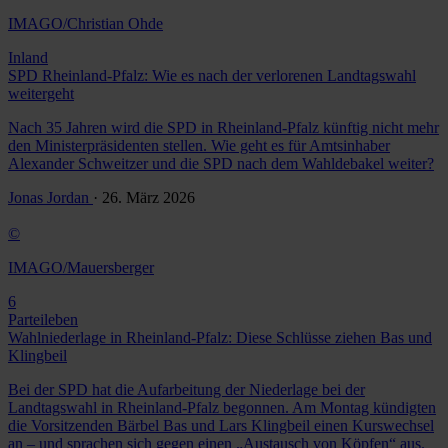
IMAGO/Christian Ohde
Inland
SPD Rheinland-Pfalz: Wie es nach der verlorenen Landtagswahl
weitergeht
Nach 35 Jahren wird die SPD in Rheinland-Pfalz künftig nicht mehr
den Ministerpräsidenten stellen. Wie geht es für Amtsinhaber
Alexander Schweitzer und die SPD nach dem Wahldebakel weiter?
Jonas Jordan
· 26. März 2026
©
IMAGO/Mauersberger
6
Parteileben
Wahlniederlage in Rheinland-Pfalz: Diese Schlüsse ziehen Bas und
Klingbeil
Bei der SPD hat die Aufarbeitung der Niederlage bei der
Landtagswahl in Rheinland-Pfalz begonnen. Am Montag kündigten
die Vorsitzenden Bärbel Bas und Lars Klingbeil einen Kurswechsel
an – und sprachen sich gegen einen „Austausch von Köpfen“ aus.