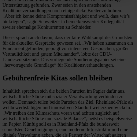
Unterstützung gefunden. Zwar seien in den anstehenden
Koalitionsverhandlungen noch einige dicke Bretter zu bohren.
„Aber ich kenne deine Kompromissfähigkeit und weiß, dass wir’s
hinkriegen“, sagte Schweitzer in bemerkenswerter Kollegialität
zweier ehemalige Konkurrenten zu Schnieder.
Dieser sprach auch davon, dass der faire Wahlkampf der Grundstein
für die aktuellen Gespräche gewesen sei. „Wir haben zusammen ein
Fundament gefunden, geprägt von intensiven Gesprächen, großer
Vertraulichkeit und gutem Miteinander“, lobte der CDU-
Landesvorsitzende. Das vorliegende Sondierungspapier sei eine
„hervorragende Grundlage“ für Koalitionsverhandlungen.
Gebührenfreie Kitas sollen bleiben
Inhaltlich sprechen sich die beiden Parteien im Papier dafür aus,
wirtschaftliche Stärke mit sozialer Verantwortung verbinden zu
wollen. Demnach teilen beide Parteien das Ziel, Rheinland-Pfalz als
wettbewerbsfähigen und innovativen Standort weiterzuentwickeln.
„Wir treiben den Klimaschutz voran und achten zugleich auf
wirtschaftliche Stärke und soziale Balance“, heißt es beispielsweise
im Papier. Künftig soll es in Rheinland-Pfalz die bundesweit
schnellsten Genehmigungen, eine moderne Infrastruktur und eine
digitale Verwaltung geben, die als Partner der Wirtschaft agieren