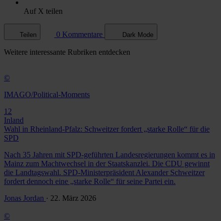
Auf X teilen
0 Kommentare
Teilen
Dark Mode
Weitere
interessante Rubriken
entdecken
©
IMAGO/Political-Moments
12
Inland
Wahl in Rheinland-Pfalz: Schweitzer fordert „starke Rolle“ für die
SPD
Nach 35 Jahren mit SPD-geführten Landesregierungen kommt es in
Mainz zum Machtwechsel in der Staatskanzlei. Die CDU gewinnt
die Landtagswahl. SPD-Ministerpräsident Alexander Schweitzer
fordert dennoch eine „starke Rolle“ für seine Partei ein.
Jonas Jordan
· 22. März 2026
©