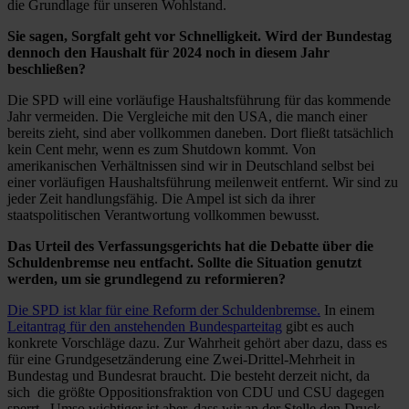
die Grundlage für unseren Wohlstand.
Sie sagen, Sorgfalt geht vor Schnelligkeit. Wird der Bundestag
dennoch den Haushalt für 2024 noch in diesem Jahr
beschließen?
Die SPD will eine vorläufige Haushaltsführung für das kommende
Jahr vermeiden. Die Vergleiche mit den USA, die manch einer
bereits zieht, sind aber vollkommen daneben. Dort fließt tatsächlich
kein Cent mehr, wenn es zum Shutdown kommt. Von
amerikanischen Verhältnissen sind wir in Deutschland selbst bei
einer vorläufigen Haushaltsführung meilenweit entfernt. Wir sind zu
jeder Zeit handlungsfähig. Die Ampel ist sich da ihrer
staatspolitischen Verantwortung vollkommen bewusst.
Das Urteil des Verfassungsgerichts hat die Debatte über die
Schuldenbremse neu entfacht. Sollte die Situation genutzt
werden, um sie grundlegend zu reformieren?
Die SPD ist klar für eine Reform der Schuldenbremse.
In einem
Leitantrag für den anstehenden Bundesparteitag
gibt es auch
konkrete Vorschläge dazu. Zur Wahrheit gehört aber dazu, dass es
für eine Grundgesetzänderung eine Zwei-Drittel-Mehrheit in
Bundestag und Bundesrat braucht. Die besteht derzeit nicht, da
sich die größte Oppositionsfraktion von CDU und CSU dagegen
sperrt. Umso wichtiger ist aber, dass wir an der Stelle den Druck