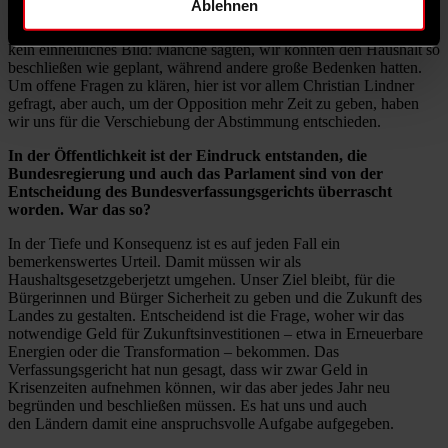
Ablehnen
den Spielraum für nötige Investitionen in zukunftsfähige
Arbeitsplätze und saubere Energien haben. Beim Verfahren gab es
kein einheitliches Bild: Manche sagten, wir könnten den Haushalt so
beschließen wie geplant, während andere große Bedenken hatten.
Um offene Fragen zu klären, hier ist vor allem Christian Lindner
gefragt, aber auch, um der Opposition mehr Zeit zu geben, haben
wir uns für die Verschiebung der Abstimmung entschieden.
In der Öffentlichkeit ist der Eindruck entstanden, die
Bundesregierung und auch das Parlament sind von der
Entscheidung des Bundesverfassungsgerichts überrascht
worden. War das so?
In der Tiefe und Konsequenz ist es auf jeden Fall ein
bemerkenswertes Urteil. Damit müssen wir als
Haushaltsgesetzgeberjetzt umgehen. Unser Ziel bleibt, für die
Bürgerinnen und Bürger Sicherheit zu geben und die Zukunft des
Landes zu gestalten. Entscheidend ist die Frage, woher wir das
notwendige Geld für Zukunftsinvestitionen – etwa in Erneuerbare
Energien oder die Transformation – bekommen. Das
Verfassungsgericht hat nun gesagt, dass wir zwar Geld in
Krisenzeiten aufnehmen können, wir das aber jedes Jahr neu
begründen und beschließen müssen. Es hat uns und auch
den Ländern damit eine anspruchsvolle Aufgabe aufgegeben.