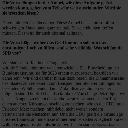
Die Vorstellungen in der Ampel, wie diese Aufgabe gelöst
werden kann, gehen zum Teil sehr weit auseinander. Wird sie
sie trotzdem lösen?
Davon bin ich fest überzeugt. Diese Ampel hat schon so oft in
schwierigen Situationen ganz zentrale Entscheidungen treffen
müssen. Das wird ihr auch diesmal gelingen.
Die Vorschläge, woher das Geld kommen soll, um das
entstandene Loch zu füllen, sind sehr vielfältig. Was schlägt die
SPD vor?
Wir sind sehr offen in der Frage, wie
wir die Schuldenbremse weiterentwickeln. Die Entscheidung der
Bundesregierung, sie für 2023 erneut auszusetzen, begrüßen wir
daher sehr. Wir sind darüber hinaus dazu bereit, die Einnahmenseite
des Staates zu verbessern zum Beispiel über Steuererhöhungen für
besonders Wohlhabende, damit Zukunftsinvestitionen weiter
möglich sind. Die SPD hat also konkrete Vorschläge. Jetzt fügen wir
das als Ampel zu einem Gesamtkonzept zusammen. Jeden Tag
einen anderen Kürzungsvorschlag zu machen, wie es die CDU und
Friedrich Merz machen, hilft dabei nicht weiter, sondern
verunsichert die Menschen nur. Und die CDU greift die Grundlage
unseres Landes an, indem sie immer beim sozialen Ausgleich kürzen
will. Das genau ist die falsche Antwort – ein starker Sozialstaat ist