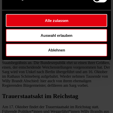
durch, bis er das Buch findet.
Reich-Ranicki: „noch einmal Dank“
Alle zulassen
Aus den Nachrufen sticht der von Marcel Reich-Ranicki in der
„FAZ“ heraus: „Was ich empfunden habe, als ich um zwei Uhr
nachts die Worte des Rundfunksprechers hörte, war (...) noch einmal
Auswahl erlauben
Dank. Noch einmal: Denn seit jenem Tag, da die Weltpresse das
Bild des vor dem Denkmal des Warschauer Gettos knienden Willy
Brandt gezeigt hatte, wusste ich, dass ich ihm bis zum Ende meines
Lebens Dank schuldig sein werde.“
Ablehnen
Der Bundespräsident ordnet für den Verstorbenen ein
Staatsbegräbnis an. Die Bundesrepublik ehrt so einen ihrer Größten,
einen, der entscheidende Weichenstellungen vorgenommen hat. Der
Sarg wird von Unkel nach Berlin übergeführt und am 16. Oktober
im Rathaus Schöneberg aufgebahrt. Wieder nehmen Tausende von
Willy Brandt Abschied: hier auch von ihrem ehemaligen
Regierenden Bürgermeister, defilieren am Sarg vorbei.
Trauerstaatsakt im Reichstag
Am 17. Oktober findet der Trauerstaatsakt im Reichstag statt.
Führende Politiker*innen und Weggefährt*innen Willy Brandts aus