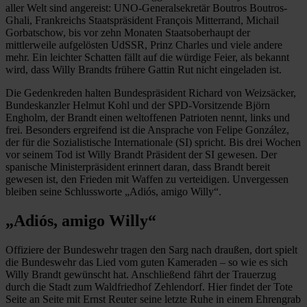
aller Welt sind angereist: UNO-Generalsekretär Boutros Boutros-
Ghali, Frankreichs Staatspräsident François Mitterrand, Michail
Gorbatschow, bis vor zehn Monaten Staatsoberhaupt der
mittlerweile aufgelösten UdSSR, Prinz Charles und viele andere
mehr. Ein leichter Schatten fällt auf die würdige Feier, als bekannt
wird, dass Willy Brandts frühere Gattin Rut nicht eingeladen ist.
Die Gedenkreden halten Bundespräsident Richard von Weizsäcker,
Bundeskanzler Helmut Kohl und der SPD-Vorsitzende Björn
Engholm, der Brandt einen weltoffenen Patrioten nennt, links und
frei. Besonders ergreifend ist die Ansprache von Felipe González,
der für die Sozialistische Internationale (SI) spricht. Bis drei Wochen
vor seinem Tod ist Willy Brandt Präsident der SI gewesen. Der
spanische Ministerpräsident erinnert daran, dass Brandt bereit
gewesen ist, den Frieden mit Waffen zu verteidigen. Unvergessen
bleiben seine Schlussworte „Adiós, amigo Willy“.
„Adiós, amigo Willy“
Offiziere der Bundeswehr tragen den Sarg nach draußen, dort spielt
die Bundeswehr das Lied vom guten Kameraden – so wie es sich
Willy Brandt gewünscht hat. Anschließend fährt der Trauerzug
durch die Stadt zum Waldfriedhof Zehlendorf. Hier findet der Tote
Seite an Seite mit Ernst Reuter seine letzte Ruhe in einem Ehrengrab