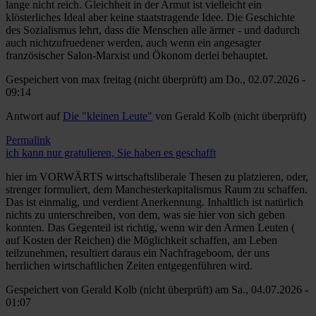
lange nicht reich. Gleichheit in der Armut ist vielleicht ein
klösterliches Ideal aber keine staatstragende Idee. Die Geschichte
des Sozialismus lehrt, dass die Menschen alle ärmer - und dadurch
auch nichtzufruedener werden, auch wenn ein angesagter
französischer Salon-Marxist und Ökonom derlei behauptet.
Gespeichert von
max freitag (nicht überprüft)
am Do., 02.07.2026 -
09:14
Antwort auf
Die "kleinen Leute"
von
Gerald Kolb (nicht überprüft)
Permalink
ich kann nur gratulieren, Sie haben es geschafft
hier im VORWÄRTS wirtschaftsliberale Thesen zu platzieren, oder,
strenger formuliert, dem Manchesterkapitalismus Raum zu schaffen.
Das ist einmalig, und verdient Anerkennung. Inhaltlich ist natürlich
nichts zu unterschreiben, von dem, was sie hier von sich geben
konnten. Das Gegenteil ist richtig, wenn wir den Armen Leuten (
auf Kosten der Reichen) die Möglichkeit schaffen, am Leben
teilzunehmen, resultiert daraus ein Nachfrageboom, der uns
herrlichen wirtschaftlichen Zeiten entgegenführen wird.
Gespeichert von
Gerald Kolb (nicht überprüft)
am Sa., 04.07.2026 -
01:07