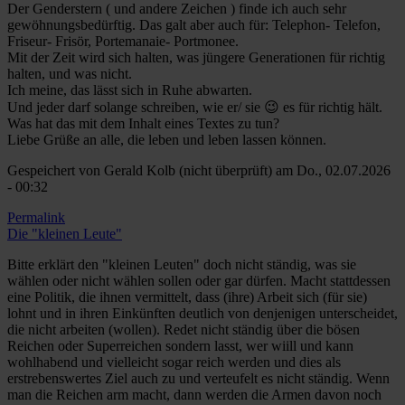
Der Genderstern ( und andere Zeichen ) finde ich auch sehr
gewöhnungsbedürftig. Das galt aber auch für: Telephon- Telefon,
Friseur- Frisör, Portemanaie- Portmonee.
Mit der Zeit wird sich halten, was jüngere Generationen für richtig
halten, und was nicht.
Ich meine, das lässt sich in Ruhe abwarten.
Und jeder darf solange schreiben, wie er/ sie 😉 es für richtig hält.
Was hat das mit dem Inhalt eines Textes zu tun?
Liebe Grüße an alle, die leben und leben lassen können.
Gespeichert von
Gerald Kolb (nicht überprüft)
am Do., 02.07.2026
- 00:32
Permalink
Die "kleinen Leute"
Bitte erklärt den "kleinen Leuten" doch nicht ständig, was sie
wählen oder nicht wählen sollen oder gar dürfen. Macht stattdessen
eine Politik, die ihnen vermittelt, dass (ihre) Arbeit sich (für sie)
lohnt und in ihren Einkünften deutlich von denjenigen unterscheidet,
die nicht arbeiten (wollen). Redet nicht ständig über die bösen
Reichen oder Superreichen sondern lasst, wer wiill und kann
wohlhabend und vielleicht sogar reich werden und dies als
erstrebenswertes Ziel auch zu und verteufelt es nicht ständig. Wenn
man die Reichen arm macht, dann werden die Armen davon noch