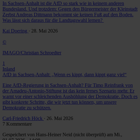
In Sachsen-Anhalt ist die AfD so stark wie in keinem anderen
Bundesland. Und trotzdem: Gegen den Bürgermeister der Kleinstadt
Zerbst Andreas Dittmann bekommt sie keinen Fuß auf den Boden.
Was lässt sich daraus für die Landtagswahl lernen?
Kai Doering
· 28. Mai 2026
©
IMAGO/Christian Schroedter
1
Inland
AfD in Sachsen-Anhalt: „Wenn es kippt, dann kippt ganz viel“
Eine AfD-Regierung in Sachsen-Anhalt? Für Timo Reinfrank von
der Amadeu-Antonio-Stiftung ist das kein fernes Szenario mehr. Er
warnt vor einer schleichenden Aushöhlung der Demokratie. Doch es
gibt konkrete Schritte, die wir jetzt tun können, um unsere
Demokratie zu schützen.
Carl-Friedrich Höck
· 26. Mai 2026
7 Kommentare
Gespeichert von
Hans-Heiner Neid (nicht überprüft)
am Mi.,