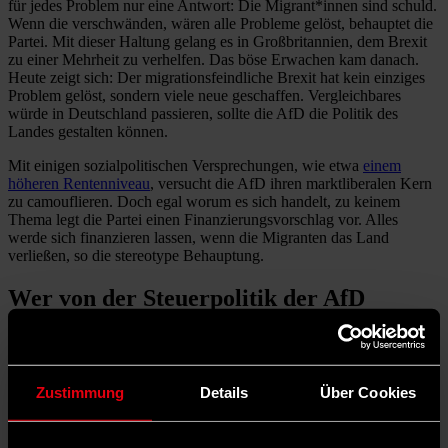
für jedes Problem nur eine Antwort: Die Migrant*innen sind schuld.
Wenn die verschwänden, wären alle Probleme gelöst, behauptet die
Partei. Mit dieser Haltung gelang es in Großbritannien, dem Brexit
zu einer Mehrheit zu verhelfen. Das böse Erwachen kam danach.
Heute zeigt sich: Der migrationsfeindliche Brexit hat kein einziges
Problem gelöst, sondern viele neue geschaffen. Vergleichbares
würde in Deutschland passieren, sollte die AfD die Politik des
Landes gestalten können.
Mit einigen sozialpolitischen Versprechungen, wie etwa
einem
höheren Rentenniveau
, versucht die AfD ihren marktliberalen Kern
zu camouflieren. Doch egal worum es sich handelt, zu keinem
Thema legt die Partei einen Finanzierungsvorschlag vor. Alles
werde sich finanzieren lassen, wenn die Migranten das Land
verließen, so die stereotype Behauptung.
Wer von der Steuerpolitik der AfD
profitieren würde
Auch beim Thema Steuern ist die AfD klar auf neoliberaler Linie:
Sie lehnt Steuererhöhungen für Superreiche ebenso ab wie jede
Zustimmung
Details
Über Cookies
Form von Vermögens- oder Erbschaftsteuern. Profitieren würden
davon nur Menschen mit hohen Einkommen und großen Vermögen.
„Kleine Leute” würden dafür noch die Zeche zahlen, denn dem