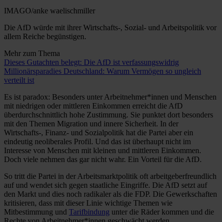
IMAGO/anke waelischmiller
Die AfD würde mit ihrer Wirtschafts-, Sozial- und Arbeitspolitik vor
allem Reiche begünstigen.
Mehr zum Thema
Dieses Gutachten belegt: Die AfD ist verfassungswidrig
Millionärsparadies Deutschland: Warum Vermögen so ungleich
verteilt ist
Es ist paradox: Besonders unter Arbeitnehmer*innen und Menschen
mit niedrigen oder mittleren Einkommen erreicht die AfD
überdurchschnittlich hohe Zustimmung. Sie punktet dort besonders
mit den Themen Migration und innere Sicherheit. In der
Wirtschafts-, Finanz- und Sozialpolitik hat die Partei aber ein
eindeutig neoliberales Profil. Und das ist überhaupt nicht im
Interesse von Menschen mit kleinen und mittleren Einkommen.
Doch viele nehmen das gar nicht wahr. Ein Vorteil für die AfD.
So tritt die Partei in der Arbeitsmarktpolitik oft arbeitgeberfreundlich
auf und wendet sich gegen staatliche Eingriffe. Die AfD setzt auf
den Markt und dies noch radikaler als die FDP. Die Gewerkschaften
kritisieren, dass mit dieser Linie wichtige Themen wie
Mitbestimmung und
Tarifbindung
unter die Räder kommen und die
Rechte von Arbeitnehmer*innen geschwächt werden.