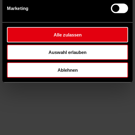
Hier entlang:
whatsapp.com
Marketing
Schlagwörter
AfD
Arbeitnehmer
Gewerkschaften
Autor*in
Alle zulassen
©
vorwärts / Dirk Bleicker
Auswahl erlauben
Lars Haferkamp
ist Chef vom Dienst und Textchef des vorwärts.
Ablehnen