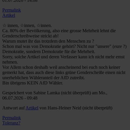
01.07.2026 - 14:08
Permalink
Artikel
☆ innen, ☆innen, ☆innen.
Ca. 80% der Bevölkerung, also eine grosse Mehrheit lehnt die
Genderschreibweise strickt ab!
Warum mutet ihr das trotzdem den Menschen zu ?
Schon mal was von Demokratie gehört? Nicht nur "unsere" (eure ?)
Demokratie, sondern Demokratie für die Mehrheit.
Sorry, solche Artikel und deren Verfasser kann ich nicht mehr ernst
nehmen.
Vor Allem schon deshalb weil anscheinend bei euch noch keiner
gemerkt hat, dass auch diese links grüne Genderscheiße einen nicht
unerheblichen Wähleranteil der AfD zutreibt.
Bin übrigens KEIN AfD Wähler.
Gespeichert von
Sabine Lamka (nicht überprüft)
am Mo.,
06.07.2026 - 09:48
Antwort auf
Artikel
von
Hans-Heiner Neid (nicht überprüft)
Permalink
Toleranz?