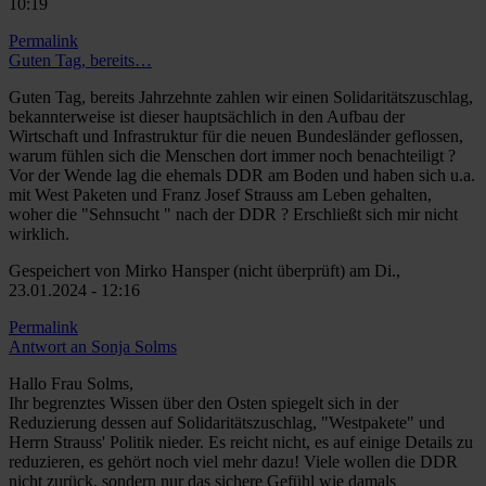
10:19
Permalink
Guten Tag, bereits…
Guten Tag, bereits Jahrzehnte zahlen wir einen Solidaritätszuschlag,
bekannterweise ist dieser hauptsächlich in den Aufbau der
Wirtschaft und Infrastruktur für die neuen Bundesländer geflossen,
warum fühlen sich die Menschen dort immer noch benachteiligt ?
Vor der Wende lag die ehemals DDR am Boden und haben sich u.a.
mit West Paketen und Franz Josef Strauss am Leben gehalten,
woher die "Sehnsucht " nach der DDR ? Erschließt sich mir nicht
wirklich.
Gespeichert von
Mirko Hansper (nicht überprüft)
am Di.,
23.01.2024 - 12:16
Permalink
Antwort an Sonja Solms
Hallo Frau Solms,
Ihr begrenztes Wissen über den Osten spiegelt sich in der
Reduzierung dessen auf Solidaritätszuschlag, "Westpakete" und
Herrn Strauss' Politik nieder. Es reicht nicht, es auf einige Details zu
reduzieren, es gehört noch viel mehr dazu! Viele wollen die DDR
nicht zurück, sondern nur das sichere Gefühl wie damals