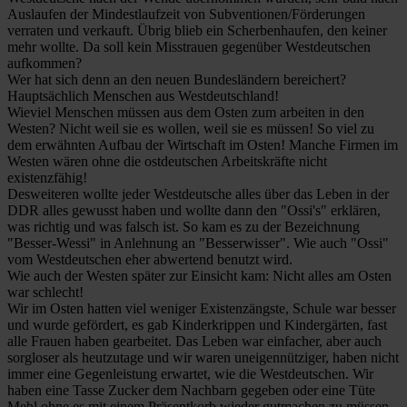
Auslaufen der Mindestlaufzeit von Subventionen/Förderungen
verraten und verkauft. Übrig blieb ein Scherbenhaufen, den keiner
mehr wollte. Da soll kein Misstrauen gegenüber Westdeutschen
aufkommen?
Wer hat sich denn an den neuen Bundesländern bereichert?
Hauptsächlich Menschen aus Westdeutschland!
Wieviel Menschen müssen aus dem Osten zum arbeiten in den
Westen? Nicht weil sie es wollen, weil sie es müssen! So viel zu
dem erwähnten Aufbau der Wirtschaft im Osten! Manche Firmen im
Westen wären ohne die ostdeutschen Arbeitskräfte nicht
existenzfähig!
Desweiteren wollte jeder Westdeutsche alles über das Leben in der
DDR alles gewusst haben und wollte dann den "Ossi's" erklären,
was richtig und was falsch ist. So kam es zu der Bezeichnung
"Besser-Wessi" in Anlehnung an "Besserwisser". Wie auch "Ossi"
vom Westdeutschen eher abwertend benutzt wird.
Wie auch der Westen später zur Einsicht kam: Nicht alles am Osten
war schlecht!
Wir im Osten hatten viel weniger Existenzängste, Schule war besser
und wurde gefördert, es gab Kinderkrippen und Kindergärten, fast
alle Frauen haben gearbeitet. Das Leben war einfacher, aber auch
sorgloser als heutzutage und wir waren uneigennütziger, haben nicht
immer eine Gegenleistung erwartet, wie die Westdeutschen. Wir
haben eine Tasse Zucker dem Nachbarn gegeben oder eine Tüte
Mehl ohne es mit einem Präsentkorb wieder gutmachen zu müssen.