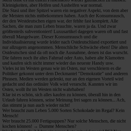
Kleinigkeiten, aber Helfen und Aushelfen war normal.
Die Stasi und ihre Spitzel waren ein negativer Aspekt, von dem aber
die Meisten nichts mitbekommen haben. Auch der Konsumrausch,
der den Westdeutschen eigen war, der fehlte fast komplett. Alle
Sachen, die man zum Leben brauchte, waren ja da. Und zwar
größtenteils subventioniert! Luxusartikel dagegen waren oft und fast
überall Mangelware. Dieser Konsumrausch und die
Individualisierung wurde leider nach Ostdeutschland exportiert und
nur allzugern angenommen. Menschliche Schwäche eben! Die alten
Ostdeutschen sind da oft noch die Ausnahme, denen ist das wurscht.
Die fahren noch ihr altes Fahrrad oder Auto, haben alte Klamotten
und kaufen sich nicht immer wieder das neueste Handy usw.
Vieles ist im Westen genau wie im Osten, nur verschleiern es die
Politiker gekonnt unter dem Deckmantel "Demokratie" und anderen
Phrasen. Medien werden gelenkt, nur an den eigenen Vorteil wird
gedacht und das ordinäre Volk wird verarscht. Kannten wir im
Osten, wollt ihr im Westen nicht wahrhaben!
Klar ist es schön, sich alles kaufen zu können, überall hin in den
Urlaub fahren können, seine Meinung frei sagen zu können... Ach,
das stimmt ja nun auch wieder nicht!
Wer braucht zum Leben 5.000 Sorten Schokolade im Regal? Kein
Mensch!
Wer braucht 25.000 Fertigsuppen? Nur solche Menschen, die nicht
kochen können! → Dumme Menschen?