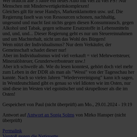
Wer braucht alle 3 Jahre ein neues Auto mit viel zu viel PS? Nur
Menschen mit Minderwertigkeitskomplexen!
Gleiches gilt für neue Handys, Markenklamotten usw. usf. Die
Regierung faselt was von Ressourcen schonen, nachhaltig,
ungesund und macht fast nichts gegen diesen Konsumrausch, gegen
Alkohol und Tabak, gegen seltsame Ersatzstoffe in Lebensmitteln
und, und, und... Dieser Regierung geht es nur um Steuereinnahmen
und um Machterhalt, nicht um das Wohl des Bürgers!
Wem nützt der Individualismus? Nur dem Verkäufer, der
Gemeinschaft schadet dieser nur!
Aber im Individualismus wird viel verkauft = viel Mehrwertsteuer,
Mineralölsteuer, Grunderwerbssteuer usw.!
Aber ich schweife ab. Wie du lesen konntest, gehört doch viel mehr
zum Leben in der DDR als man als "Wessi" von der Tagesschau her
kannte. Nach so vielen Jahren "Wiedervereinigung" kann ich sagen,
in Westdeutschland gibt es genau so viel Idioten wie im Osten, nur
sind diese im Westen viel egoistischer und skrupelloser als die im
Osten!
Gespeichert von
Paul (nicht überprüft)
am Mo., 29.01.2024 - 19:19
Antwort auf
Antwort an Sonja Solms
von
Mirko Hansper (nicht
überprüft)
Permalink
Verstoß gegen die Netiquette