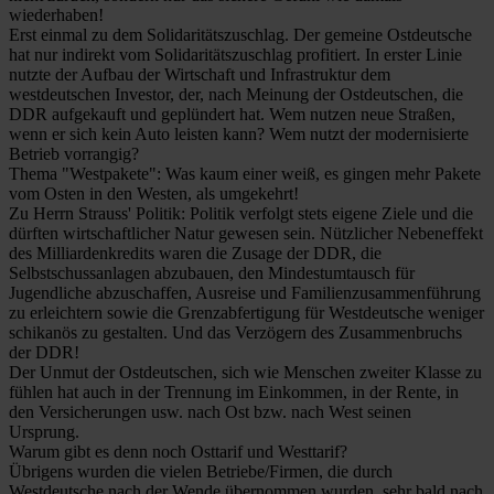
wiederhaben!
Erst einmal zu dem Solidaritätszuschlag. Der gemeine Ostdeutsche
hat nur indirekt vom Solidaritätszuschlag profitiert. In erster Linie
nutzte der Aufbau der Wirtschaft und Infrastruktur dem
westdeutschen Investor, der, nach Meinung der Ostdeutschen, die
DDR aufgekauft und geplündert hat. Wem nutzen neue Straßen,
wenn er sich kein Auto leisten kann? Wem nutzt der modernisierte
Betrieb vorrangig?
Thema "Westpakete": Was kaum einer weiß, es gingen mehr Pakete
vom Osten in den Westen, als umgekehrt!
Zu Herrn Strauss' Politik: Politik verfolgt stets eigene Ziele und die
dürften wirtschaftlicher Natur gewesen sein. Nützlicher Nebeneffekt
des Milliardenkredits waren die Zusage der DDR, die
Selbstschussanlagen abzubauen, den Mindestumtausch für
Jugendliche abzuschaffen, Ausreise und Familienzusammenführung
zu erleichtern sowie die Grenzabfertigung für Westdeutsche weniger
schikanös zu gestalten. Und das Verzögern des Zusammenbruchs
der DDR!
Der Unmut der Ostdeutschen, sich wie Menschen zweiter Klasse zu
fühlen hat auch in der Trennung im Einkommen, in der Rente, in
den Versicherungen usw. nach Ost bzw. nach West seinen
Ursprung.
Warum gibt es denn noch Osttarif und Westtarif?
Übrigens wurden die vielen Betriebe/Firmen, die durch
Westdeutsche nach der Wende übernommen wurden, sehr bald nach