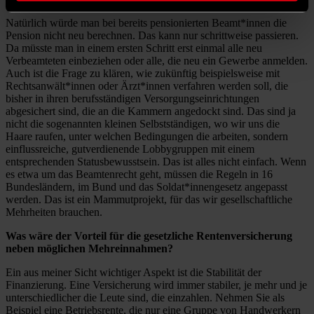
Natürlich würde man bei bereits pensionierten Beamt*innen die
Pension nicht neu berechnen. Das kann nur schrittweise passieren.
Da müsste man in einem ersten Schritt erst einmal alle neu
Verbeamteten einbeziehen oder alle, die neu ein Gewerbe anmelden.
Auch ist die Frage zu klären, wie zukünftig beispielsweise mit
Rechtsanwält*innen oder Ärzt*innen verfahren werden soll, die
bisher in ihren berufsständigen Versorgungseinrichtungen
abgesichert sind, die an die Kammern angedockt sind. Das sind ja
nicht die sogenannten kleinen Selbstständigen, wo wir uns die
Haare raufen, unter welchen Bedingungen die arbeiten, sondern
einflussreiche, gutverdienende Lobbygruppen mit einem
entsprechenden Statusbewusstsein. Das ist alles nicht einfach. Wenn
es etwa um das Beamtenrecht geht, müssen die Regeln in 16
Bundesländern, im Bund und das Soldat*innengesetz angepasst
werden. Das ist ein Mammutprojekt, für das wir gesellschaftliche
Mehrheiten brauchen.
Was wäre der Vorteil für die gesetzliche Rentenversicherung
neben möglichen Mehreinnahmen?
Ein aus meiner Sicht wichtiger Aspekt ist die Stabilität der
Finanzierung. Eine Versicherung wird immer stabiler, je mehr und je
unterschiedlicher die Leute sind, die einzahlen. Nehmen Sie als
Beispiel eine Betriebsrente, die nur eine Gruppe von Handwerkern