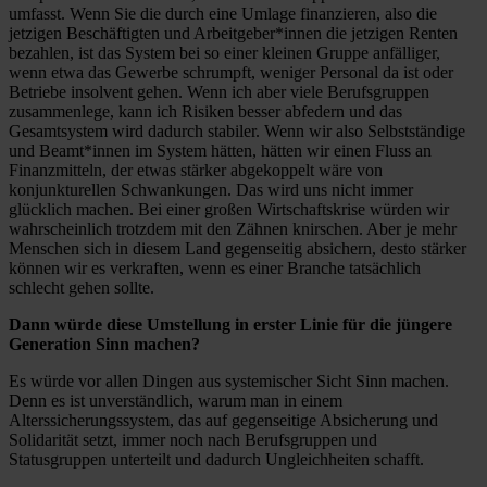
umfasst. Wenn Sie die durch eine Umlage finanzieren, also die
jetzigen Beschäftigten und Arbeitgeber*innen die jetzigen Renten
bezahlen, ist das System bei so einer kleinen Gruppe anfälliger,
wenn etwa das Gewerbe schrumpft, weniger Personal da ist oder
Betriebe insolvent gehen. Wenn ich aber viele Berufsgruppen
zusammenlege, kann ich Risiken besser abfedern und das
Gesamtsystem wird dadurch stabiler. Wenn wir also Selbstständige
und Beamt*innen im System hätten, hätten wir einen Fluss an
Finanzmitteln, der etwas stärker abgekoppelt wäre von
konjunkturellen Schwankungen. Das wird uns nicht immer
glücklich machen. Bei einer großen Wirtschaftskrise würden wir
wahrscheinlich trotzdem mit den Zähnen knirschen. Aber je mehr
Menschen sich in diesem Land gegenseitig absichern, desto stärker
können wir es verkraften, wenn es einer Branche tatsächlich
schlecht gehen sollte.
Dann würde diese Umstellung in erster Linie für die jüngere
Generation Sinn machen?
Es würde vor allen Dingen aus systemischer Sicht Sinn machen.
Denn es ist unverständlich, warum man in einem
Alterssicherungssystem, das auf gegenseitige Absicherung und
Solidarität setzt, immer noch nach Berufsgruppen und
Statusgruppen unterteilt und dadurch Ungleichheiten schafft.