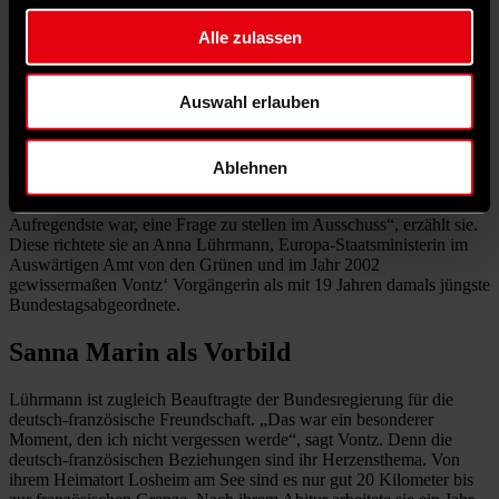
sagt die saarländische Juso-Landesvorsitzende, wenngleich noch
nicht alles an seinem Platz ist. Eine Pinnwand steht auf dem Boden,
Alle zulassen
provisorisch an die Wand gelehnt.
Von Routine will sie noch nicht sprechen. Doch langsam werden ihr
Auswahl erlauben
die Dinge vertrauter in ihrer nun dritten Sitzungswoche. Am Anfang
war vieles neu, die Abläufe, die vielen Sitzungen bis in den Abend,
viele neue Gesichter. Nun findet sie sich im Paul-Löbe-Haus, wo
auch die meisten Ausschüsse des Bundestages tagen, gut zurecht.
Ablehnen
Ihren Sitz im Bauausschuss sowie die stellvertretende Mitgliedschaft
im Europaausschuss hat sie von Maas übernommen. „Das
Aufregendste war, eine Frage zu stellen im Ausschuss“, erzählt sie.
Diese richtete sie an Anna Lührmann, Europa-Staatsministerin im
Auswärtigen Amt von den Grünen und im Jahr 2002
gewissermaßen Vontz‘ Vorgängerin als mit 19 Jahren damals jüngste
Bundestagsabgeordnete.
Sanna Marin als Vorbild
Lührmann ist zugleich Beauftragte der Bundesregierung für die
deutsch-französische Freundschaft. „Das war ein besonderer
Moment, den ich nicht vergessen werde“, sagt Vontz. Denn die
deutsch-französischen Beziehungen sind ihr Herzensthema. Von
ihrem Heimatort Losheim am See sind es nur gut 20 Kilometer bis