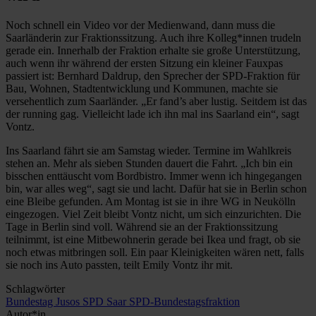
Noch schnell ein Video vor der Medienwand, dann muss die
Saarländerin zur Fraktionssitzung. Auch ihre Kolleg*innen trudeln
gerade ein. Innerhalb der Fraktion erhalte sie große Unterstützung,
auch wenn ihr während der ersten Sitzung ein kleiner Fauxpas
passiert ist: Bernhard Daldrup, den Sprecher der SPD-Fraktion für
Bau, Wohnen, Stadtentwicklung und Kommunen, machte sie
versehentlich zum Saarländer. „Er fand’s aber lustig. Seitdem ist das
der running gag. Vielleicht lade ich ihn mal ins Saarland ein“, sagt
Vontz.
Ins Saarland fährt sie am Samstag wieder. Termine im Wahlkreis
stehen an. Mehr als sieben Stunden dauert die Fahrt. „Ich bin ein
bisschen enttäuscht vom Bordbistro. Immer wenn ich hingegangen
bin, war alles weg“, sagt sie und lacht. Dafür hat sie in Berlin schon
eine Bleibe gefunden. Am Montag ist sie in ihre WG in Neukölln
eingezogen. Viel Zeit bleibt Vontz nicht, um sich einzurichten. Die
Tage in Berlin sind voll. Während sie an der Fraktionssitzung
teilnimmt, ist eine Mitbewohnerin gerade bei Ikea und fragt, ob sie
noch etwas mitbringen soll. Ein paar Kleinigkeiten wären nett, falls
sie noch ins Auto passten, teilt Emily Vontz ihr mit.
Schlagwörter
Bundestag
Jusos
SPD Saar
SPD-Bundestagsfraktion
Autor*in