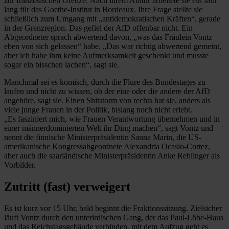
zur französischen Grenze. Nach ihrem Abitur arbeitete sie ein Jahr
lang für das Goethe-Institut in Bordeaux. Ihre Frage stellte sie
schließlich zum Umgang mit „antidemokratischen Kräften“, gerade
in der Grenzregion. Das gefiel der AfD offenbar nicht. Ein
Abgeordneter sprach abwertend davon, „was das Fräulein Vontz
eben von sich gelassen“ habe. „Das war richtig abwertend gemeint,
aber ich habe ihm keine Aufmerksamkeit geschenkt und musste
sogar ein bisschen lachen“, sagt sie.
Manchmal sei es komisch, durch die Flure des Bundestages zu
laufen und nicht zu wissen, ob der eine oder die andere der AfD
angehöre, sagt sie. Einen Shitstorm von rechts hat sie, anders als
viele junge Frauen in der Politik, bislang noch nicht erlebt.
„Es fasziniert mich, wie Frauen Verantwortung übernehmen und in
einer männerdominierten Welt ihr Ding machen“, sagt Vontz und
nennt die finnische Ministerpräsidentin Sanna Marin, die US-
amerikanische Kongressabgeordnete Alexandria Ocasio-Cortez,
aber auch die saarländische Ministerpräsidentin Anke Rehlinger als
Vorbilder.
Zutritt (fast) verweigert
Es ist kurz vor 15 Uhr, bald beginnt die Fraktionssitzung. Zielsicher
läuft Vontz durch den unterirdischen Gang, der das Paul-Löbe-Haus
und das Reichstagsgebäude verbinden, mit dem Aufzug geht es