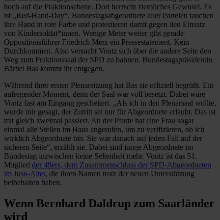
hoch auf die Fraktionsebene. Dort herrscht ziemliches Gewusel. Es
ist „Red-Hand-Day“, Bundestagsabgeordnete aller Parteien tauchen
ihre Hand in rote Farbe und protestieren damit gegen den Einsatz
von Kindersoldat*innen. Wenige Meter weiter gibt gerade
Oppositionsführer Friedrich Merz ein Pressestatement. Kein
Durchkommen. Also versucht Vontz sich über die andere Seite den
Weg zum Fraktionssaal der SPD zu bahnen. Bundestagspräsidentin
Bärbel Bas kommt ihr entgegen.
Während ihrer ersten Plenarsitzung hat Bas sie offiziell begrüßt. Ein
aufregender Moment, denn der Saal war voll besetzt. Dabei wäre
Vontz fast am Eingang gescheitert. „Als ich in den Plenarsaal wollte,
wurde mir gesagt, der Zutritt sei nur für Abgeordnete erlaubt. Das ist
mit gleich zweimal passiert. An der Pforte hat eine Frau sogar
einmal alle Stellen im Haus angerufen, um zu verifizieren, ob ich
wirklich Abgeordnete bin. Sie war danach auf jeden Fall auf der
sicheren Seite“, erzählt sie. Dabei sind junge Abgeordnete im
Bundestag inzwischen keine Seltenheit mehr. Vontz ist das 51.
Mitglied
der 49ers, dem Zusammenschluss der SPD-Abgeordneten
im Juso-Alter
, die ihren Namen trotz der neuen Unterstützung
beibehalten haben.
Wenn Bernhard Daldrup zum Saarländer
wird