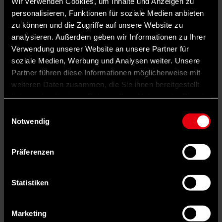
Wir verwenden Cookies, um Inhalte und Anzeigen zu
personalisieren, Funktionen für soziale Medien anbieten
zu können und die Zugriffe auf unsere Website zu
analysieren. Außerdem geben wir Informationen zu Ihrer
Verwendung unserer Website an unsere Partner für
soziale Medien, Werbung und Analysen weiter. Unsere
Partner führen diese Informationen möglicherweise mit
weiteren Daten zusammen, die Sie ihnen bereitgestellt
haben oder die sie im Rahmen Ihrer Nutzung der Dienste
gesammelt haben.
Einwilligungsauswahl
Notwendig
Präferenzen
Auf X teilen
Statistiken
0 Kommentare
Teilen
Dark Mode
Marketing
Viel vor im neuen Jahr: Vertreter*innen der SPD International bei