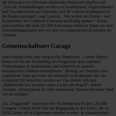
die Menschen vor Ort einen bleibenden Mehrwert schaffen soll.
„Fast alle Veranstaltungen werden von Institutionen, Organisationen
und Einzelpersonen aus Chemnitz und 38 weiteren Kommunen in
der Region getragen“, sagt Anselmi. „Wir wollen den Kunst – und
Kultursektor im Großraum Chemnitz nachhaltig stärken.“ Schon
jetzt profitiere die rund 247.000 Einwohner zählende Stadt von dem
Entwicklungsprozess und von den neu entstandenen Kontakten ins
Ausland.
Gemeinschaftsort Garage
Jedes Projekt ­habe eine europä­ische ­Dimension. „Unsere Partner
haben wir bei der Erarbeitung des Programms dazu animiert,
Verbindungen zu Institutionen und Initiativen in anderen
europäischen Ländern aufzunehmen.“ Bislang sei Chemnitz eine
ungesehene Stadt gewesen, die entweder nicht gekannt oder als
exotischer Ort betrachtet worden sei. Das ändere sich nun.
„Mittlerweile ist Chemnitz vielen Leuten ein Begriff“, betont
Anselmi. „Prototypisch für viele ostdeutsche Themen hat diese Stadt
viel zu erzählen.“
Als „Flaggschiff“ bezeichnet der 35-Jährige das Projekt „#3.000
Garagen“. Dieses rückt Orte der Begegnung in den Fokus, die zu
DDR-Zeiten oft in Eigenregie errichtet wurden. In künstlerischen