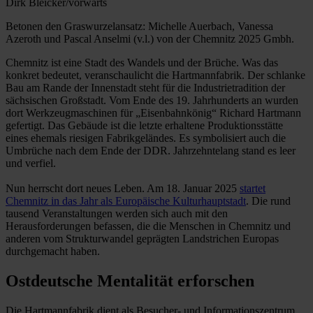
Dirk Bleicker/vorwärts
Betonen den Graswurzelansatz: Michelle Auerbach, Vanessa
Azeroth und Pascal Anselmi (v.l.) von der Chemnitz 2025 Gmbh.
Chemnitz ist eine Stadt des Wandels und der Brüche. Was das
konkret bedeutet, veranschaulicht die Hartmannfabrik. Der schlanke
Bau am Rande der Innenstadt steht für die Industrietradition der
sächsischen Großstadt. Vom Ende des 19. Jahrhunderts an wurden
dort Werkzeugmaschinen für „Eisenbahnkönig“ Richard Hartmann
gefertigt. Das Gebäude ist die letzte erhaltene Produktionsstätte
eines ehemals riesigen Fabrikgeländes. Es symbolisiert auch die
Umbrüche nach dem Ende der DDR. Jahrzehntelang stand es leer
und verfiel.
Nun herrscht dort neues Leben. Am 18. Januar 2025
startet
Chemnitz in das Jahr als Europäische Kulturhauptstadt
. Die rund
tausend Veranstaltungen werden sich auch mit den
Herausforderungen befassen, die die Menschen in Chemnitz und
anderen vom Strukturwandel geprägten Landstrichen Europas
durch­gemacht haben.
Ostdeutsche Mentalität erforschen
Die Hartmannfabrik dient als Besucher- und Informationszentrum.