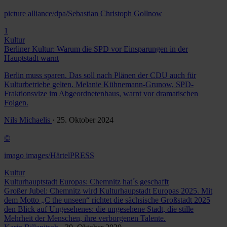
picture alliance/dpa/Sebastian Christoph Gollnow
1
Kultur
Berliner Kultur: Warum die SPD vor Einsparungen in der
Hauptstadt warnt
Berlin muss sparen. Das soll nach Plänen der CDU auch für
Kulturbetriebe gelten. Melanie Kühnemann-Grunow, SPD-
Fraktionsvize im Abgeordnetenhaus, warnt vor dramatischen
Folgen.
Nils Michaelis
· 25. Oktober 2024
©
imago images/HärtelPRESS
Kultur
Kulturhauptstadt Europas: Chemnitz hat´s geschafft
Großer Jubel: Chemnitz wird Kulturhaupstadt Europas 2025. Mit
dem Motto „C the unseen“ richtet die sächsische Großstadt 2025
den Blick auf Ungesehenes: die ungesehene Stadt, die stille
Mehrheit der Menschen, ihre verborgenen Talente.