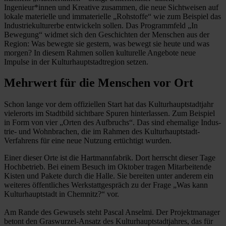
Ingenieur*innen und Kreative zusammen, die neue Sichtweisen auf
lokale materielle und immaterielle „Rohstoffe“ wie zum Beispiel das
Industriekulturerbe entwickeln sollen. Das Programmfeld „In
Bewegung“ widmet sich den Geschichten der Menschen aus der
Region: Was bewegte sie gestern, was bewegt sie heute und was
morgen? In diesem Rahmen sollen kulturelle Angebote neue
Impulse in der Kulturhauptstadtregion setzen.
Mehrwert für die Menschen vor Ort
Schon lange vor dem offiziellen Start hat das Kulturhauptstadtjahr
vielerorts im Stadtbild sichtbare Spuren hinterlassen. Zum Beispiel
in Form von vier „Orten des Aufbruchs“. Das sind ehemalige Indus­
trie- und Wohnbrachen, die im Rahmen des Kulturhauptstadt-
Verfahrens für eine neue Nutzung ertüchtigt wurden.
Einer dieser Orte ist die Hartmannfabrik. Dort herrscht dieser Tage
Hochbetrieb. Bei einem Besuch im Oktober tragen Mitarbeitende
Kisten und Pakete durch die Halle. Sie bereiten unter anderem ein
weiteres öffentliches Werkstattgespräch zu der Frage „Was kann
Kulturhauptstadt in Chemnitz?“ vor.
Am Rande des Gewusels steht Pascal ­Anselmi. Der Projektmanager
betont den Graswurzel-Ansatz des Kulturhauptstadtjahres, das für