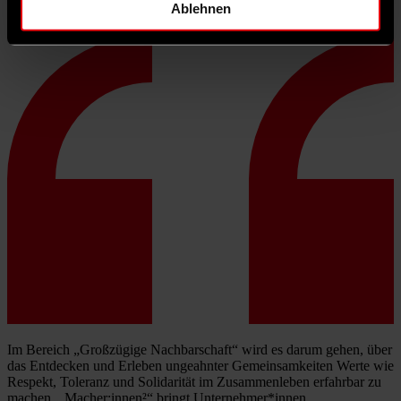
Ablehnen
Chemnitz profitiert schon jetzt vom Kulturhauptstadtjahr.
Im Bereich „Großzügige Nachbarschaft“ wird es darum gehen, über
das Entdecken und Erleben ungeahnter Gemeinsamkeiten Werte wie
Respekt, Toleranz und Solidarität im Zusammenleben erfahrbar zu
machen. „Macher:innen²“ bringt Unternehmer*innen,