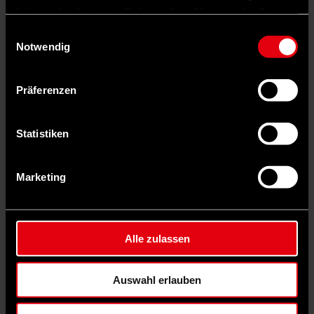
haben oder die sie im Rahmen Ihrer Nutzung der Dienste
Europas teilen.
gesammelt haben.
Einwilligungsauswahl
Pascal
Notwendig
Anselmi
Präferenzen
Statistiken
Marketing
Alle zulassen
Auswahl erlauben