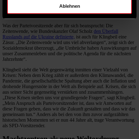
Ablehnen
Zeitenwende als Aufgabe für Jahrzehnte
Was der Parteivorsitzende aber für sich beansprucht: Die
Zeitenwende, wie Bundeskanzler Olaf Scholz
den Überfall
Russlands auf die Ukraine definierte,
ist auch für Klingbeil eine
Zäsur. „Die Zeitenwende wird uns viel abverlangen“, zeigt sich der
Sozialdemokrat überzeugt, „die Umbrüche haben Auswirkungen auf
unser Zusammenleben und die politische Agenda für die nächsten
Jahrzehnte“.
Klingbeil sieht die Welt gegenwärtig inmitten einer Vielzahl von
Krisen: Neben dem Krieg zählt er außerdem den Klimawandel, die
Pandemie, die gesellschaftliche Spaltung aber auch die Inflation und
drohende Hungersnöte in der Welt als Beispiele auf. Krisen, die sich
aus seiner Sicht gegenseitig verstärken und zusammenhängen.
„Diese Krisen stellen uns vor grundlegende Fragen“, sagt Klingbeil.
„Mein Anspruch als Parteivorsitzender ist, dass wir Antworten auf
diese Fragen geben, dass wir die Zukunft gestalten und dass wir das
gemeinsam tun.“ Anders als bei den von ihm zuvor aufgezählten
historischen Momenten sei er nun 44 Jahre alt, trage Verantwortung
als SPD-Vorsitzender.
Machtzentren als neue Weltordnung