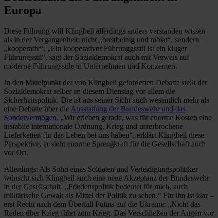
Europa
Diese Führung will Klingbeil allerdings anders verstanden wissen
als in der Vergangenheit: nicht „breitbeinig und rabiat“, sondern
„kooperativ“. „Ein kooperativer Führunggsstil ist ein kluger
Führungsstil“, sagt der Sozialdemokrat auch mit Verweis auf
moderne Führungsstile in Unternehmen und Konzernen.
In den Mittelpunkt der von Klingbeil geforderten Debatte stellt der
Sozialdemokrat selber an diesem Dienstag vor allem die
Sicherheitspolitik. Die ist aus seiner Sicht auch wesentlich mehr als
eine Debatte über die
Ausstattung der Bundeswehr und das
Sondervermögen.
„Wir erleben gerade, was für enorme Kosten eine
instabile internationale Ordnung, Krieg und unterbrochene
Lieferketten für das Leben bei uns haben“, erklärt Klingbeil diese
Perspektive, er sieht enorme Sprengkraft für die Gesellschaft auch
vor Ort.
Allerdings: Als Sohn eines Soldaten und Verteidigungspolitiker
wünscht sich Klingbeil auch eine neue Akzeptanz der Bundeswehr
in der Gesellschaft. „Friedenspolitik bedeutet für mich, auch
militärische Gewalt als Mittel der Politik zu sehen.“ Für ihn ist klar –
erst Recht nach dem Überfall Putins auf die Ukraine: „Nicht das
Reden über Krieg führt zum Krieg. Das Verschließen der Augen vor