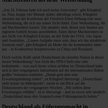
„Am 24. Februar hatte ich noch keine Antworten“, gibt Klingbeil
zu. Nun, knapp vier Monate später, allerdings schon: Klingbeil
skizziert auf der Konferenz der Friedrich-Ebert-Stiftung eine neue
Weltordnung, die sich aus seiner Sicht bildet. Eine Weltordnung, die
auf Machtzentren basiert. Die attraktiv sind, denen sich Staaten aus
eigenem Antrieb heraus anschließen. Eines dieser Machtzentren ist
aus Sicht von Klingbeil Europa, an der Seite der USA, von Japan
und Australien. „Unsere Aufgabe muss sein, dass wir das attraktivste
Zentrum sind“, gibt Klingbeil als Motto für die kommenden Jahre
aus – in Konkurrenz beispielsweise zu China und Russland.
Doch welche Rolle spielt Deutschland als einzelne Nation in dieser
neuen Weltordnung? Aus Sicht des SPD-Chefs eine sehr
bedeutende – was auch heute schon sichtbar ist: Deutschland habe
sich in den vergangenen Jahrzehnten auf der internationalen Bühne
großes Vertrauen erarbeitet. „Damit geht aber eine
Erwartungshaltung einher“, ist Klingbeil überzeugt. „Deutschland
steht immer im Mittelpunkt“, meint er mit Blick auf die
Diskussionen der vergangenen Wochen. „Wir sollten diese
Erwartungen erfüllen“, ist er überzeugt – und ist zuvor sehr deutlich:
„Deutschland muss den Anspruch einer Führungsmacht haben.“
Deutschland als Führungsmacht in