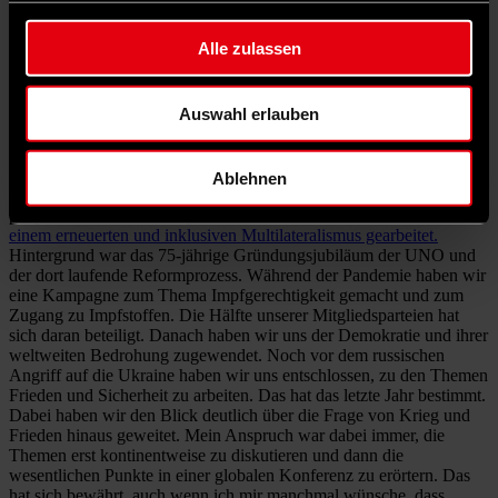
Taufe gehoben. Es ging um eine glaubwürdige Alternative zur
Sozialistischen Internationale.
Alle zulassen
Zur PA gehörten mittlerweile 120 Parteien auf allen
Kontinenten. Wo liegt ihr politischer Schwerpunkt?
Auswahl erlauben
Als ich die Progressive Alliance 2020 als Koordinator übernommen
habe, waren wir mit den Folgen der Covid-19-Pandemie
konfrontiert. Das hat u.a. dazu geführt, dass wir Arbeitsformen
Ablehnen
überdenken mussten. Ich habe deshalb vorgeschlagen,
programmatische Schwerpunkte zu setzen.
2020 haben wir zu
einem erneuerten und inklusiven Multilateralismus gearbeitet.
Hintergrund war das 75-jährige Gründungsjubiläum der UNO und
der dort laufende Reformprozess. Während der Pandemie haben wir
eine Kampagne zum Thema Impfgerechtigkeit gemacht und zum
Zugang zu Impfstoffen. Die Hälfte unserer Mitgliedsparteien hat
sich daran beteiligt. Danach haben wir uns der Demokratie und ihrer
weltweiten Bedrohung zugewendet. Noch vor dem russischen
Angriff auf die Ukraine haben wir uns entschlossen, zu den Themen
Frieden und Sicherheit zu arbeiten. Das hat das letzte Jahr bestimmt.
Dabei haben wir den Blick deutlich über die Frage von Krieg und
Frieden hinaus geweitet. Mein Anspruch war dabei immer, die
Themen erst kontinentweise zu diskutieren und dann die
wesentlichen Punkte in einer globalen Konferenz zu erörtern. Das
hat sich bewährt, auch wenn ich mir manchmal wünsche, dass