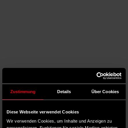
Zustimmung
Details
Über Cookies
Auf X teilen
Diese Webseite verwendet Cookies
0 Kommentare
Teilen
Dark Mode
Wir verwenden Cookies, um Inhalte und Anzeigen zu
©
personalisieren, Funktionen für soziale Medien anbieten