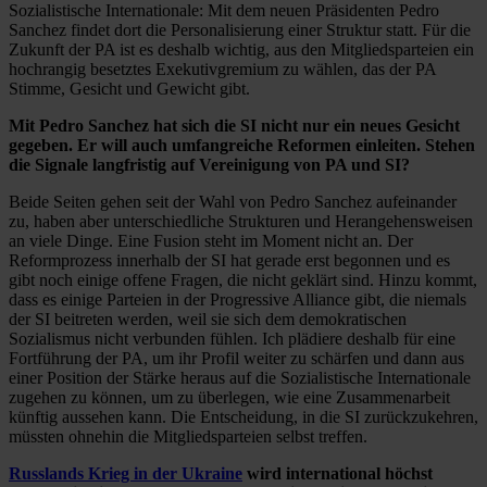
Sozialistische Internationale: Mit dem neuen Präsidenten Pedro
Sanchez findet dort die Personalisierung einer Struktur statt. Für die
Zukunft der PA ist es deshalb wichtig, aus den Mitgliedsparteien ein
hochrangig besetztes Exekutivgremium zu wählen, das der PA
Stimme, Gesicht und Gewicht gibt.
Mit Pedro Sanchez hat sich die SI nicht nur ein neues Gesicht
gegeben. Er will auch umfangreiche Reformen einleiten. Stehen
die Signale langfristig auf Vereinigung von PA und SI?
Beide Seiten gehen seit der Wahl von Pedro Sanchez aufeinander
zu, haben aber unterschiedliche Strukturen und Herangehensweisen
an viele Dinge. Eine Fusion steht im Moment nicht an. Der
Reformprozess innerhalb der SI hat gerade erst begonnen und es
gibt noch einige offene Fragen, die nicht geklärt sind. Hinzu kommt,
dass es einige Parteien in der Progressive Alliance gibt, die niemals
der SI beitreten werden, weil sie sich dem demokratischen
Sozialismus nicht verbunden fühlen. Ich plädiere deshalb für eine
Fortführung der PA, um ihr Profil weiter zu schärfen und dann aus
einer Position der Stärke heraus auf die Sozialistische Internationale
zugehen zu können, um zu überlegen, wie eine Zusammenarbeit
künftig aussehen kann. Die Entscheidung, in die SI zurückzukehren,
müssten ohnehin die Mitgliedsparteien selbst treffen.
Russlands Krieg in der Ukraine
wird international höchst