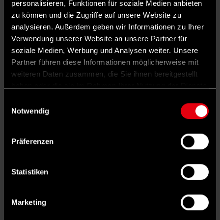
personalisieren, Funktionen für soziale Medien anbieten
Möglichkeit geschaffen werden, dass nur ein
zu können und die Zugriffe auf unsere Website zu
analysieren. Außerdem geben wir Informationen zu Ihrer
Teil eines Wohnkomplexes unter die
Verwendung unserer Website an unsere Partner für
Gemeinnützigkeit fällt, ein anderer nicht. So
soziale Medien, Werbung und Analysen weiter. Unsere
kann man auch für bereits bestehenden
Partner führen diese Informationen möglicherweise mit
weiteren Daten zusammen, die Sie ihnen bereitgestellt
Wohnraum Anreize schaffen, diesen in die
haben oder die sie im Rahmen Ihrer Nutzung der Dienste
Gemeinnützigkeit zu überführen.
gesammelt haben.
Einwilligungsauswahl
Notwendig
Das heißt, man müsste nicht nur neu bauen?
Einerseits müssen wir viel neu bauen,
Präferenzen
andererseits können wir aber auch direkt im
Bestand entlasten. Und das ist ein Vorteil an
Statistiken
der Rechtsform der Gemeinnützigkeit. Wenn
es sie gibt, kann ich mich als Eigentümer oder
Marketing
Eigentümerin entscheiden, ob ich sie für