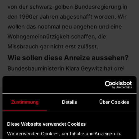
von der schwarz-gelben Bundesregierung in
den 1990er Jahren abgeschafft worden. Wir
wollen das nochmal neu angehen und eine
Wohngemeinnützigkeit schaffen, die
Missbrauch gar nicht erst zulässt.
Wie sollen diese Anreize aussehen?
Bundesbauministerin Klara Geywitz hat drei
verschiedene Umsetzungsoptionen skizziert
und dem Haushaltsausschuss vorgelegt.
Steuerliche Entlastung kann dabei z. B.
Zustimmung
Details
Über Cookies
gekoppelt sein an die Laufzeit, in der die
Gemeinnützigkeit angeboten wird. Die
Diese Webseite verwendet Cookies
Privilegierung ist also an einen Zweck
Wir verwenden Cookies, um Inhalte und Anzeigen zu
gebunden. Dabei soll u. a. auch die