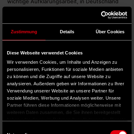
wichtige Aufklärungsarbeit, in Deutschland
aber auch im Ausland. Er berichtet nicht nur
über die Unterdrückung der Opposition,
sondern auch über die sich immer weiter
Zustimmung
Details
Über Cookies
verschärfende Verfolgung der Juden.
Friedrich Stampfer, selbst Jude, schreibt hier
Diese Webseite verwendet Cookies
mit besonderer Betroffenheit
Wir verwenden Cookies, um Inhalte und Anzeigen zu
Auch zur programmatischen Entwicklung der
personalisieren, Funktionen für soziale Medien anbieten
zu können und die Zugriffe auf unsere Website zu
SPD kann der „Vorwärts“ im Exil einen
analysieren. Außerdem geben wir Informationen zu Ihrer
wichtigen Beitrag leisten. Im Januar 1934
Verwendung unserer Website an unsere Partner für
druckt er das sogenannte „Prager Manifest“.
soziale Medien, Werbung und Analysen weiter. Unsere
Partner führen diese Informationen möglicherweise mit
Es positioniert die SPD neu, mit einer klaren
weiteren Daten zusammen, die Sie ihnen bereitgestellt
revolutionären Haltung als Antwort auf den
haben oder die sie im Rahmen Ihrer Nutzung der Dienste
Faschismus.
gesammelt haben.
Einwilligungsauswahl