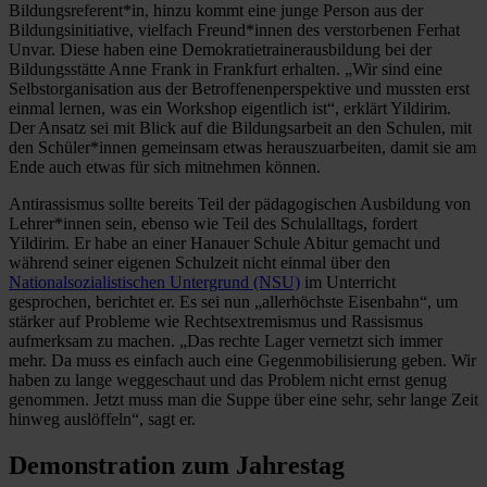
Bildungsreferent*in, hinzu kommt eine junge Person aus der
Bildungsinitiative, vielfach Freund*innen des verstorbenen Ferhat
Unvar. Diese haben eine Demokratietrainerausbildung bei der
Bildungsstätte Anne Frank in Frankfurt erhalten. „Wir sind eine
Selbstorganisation aus der Betroffenenperspektive und mussten erst
einmal lernen, was ein Workshop eigentlich ist“, erklärt Yildirim.
Der Ansatz sei mit Blick auf die Bildungsarbeit an den Schulen, mit
den Schüler*innen gemeinsam etwas herauszuarbeiten, damit sie am
Ende auch etwas für sich mitnehmen können.
Antirassismus sollte bereits Teil der pädagogischen Ausbildung von
Lehrer*innen sein, ebenso wie Teil des Schulalltags, fordert
Yildirim. Er habe an einer Hanauer Schule Abitur gemacht und
während seiner eigenen Schulzeit nicht einmal über den
Nationalsozialistischen Untergrund (NSU)
im Unterricht
gesprochen, berichtet er. Es sei nun „allerhöchste Eisenbahn“, um
stärker auf Probleme wie Rechtsextremismus und Rassismus
aufmerksam zu machen. „Das rechte Lager vernetzt sich immer
mehr. Da muss es einfach auch eine Gegenmobilisierung geben. Wir
haben zu lange weggeschaut und das Problem nicht ernst genug
genommen. Jetzt muss man die Suppe über eine sehr, sehr lange Zeit
hinweg auslöffeln“, sagt er.
Demonstration zum Jahrestag